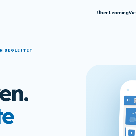
Über LearningVi
H BEGLEITET
en.
te