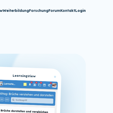
ew
Weiterbildung
Forschung
Forum
Kontakt
Login
LearningView