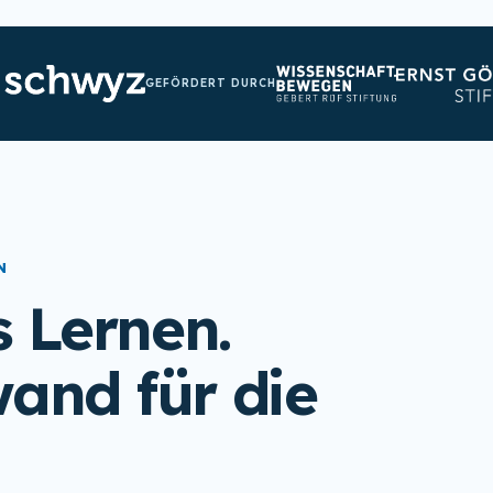
GEFÖRDERT DURCH
N
s Lernen.
and für die