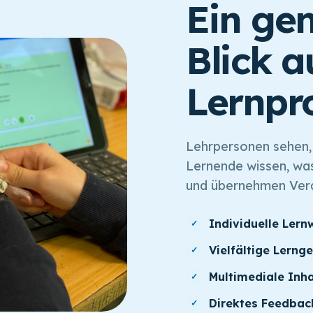
Ein ge
Blick a
Lernpro
Lehrpersonen sehen,
Lernende wissen, wa
und übernehmen Vera
Individuelle Lern
✓
Vielfältige Lerng
✓
Multimediale Inha
✓
Direktes Feedbac
✓